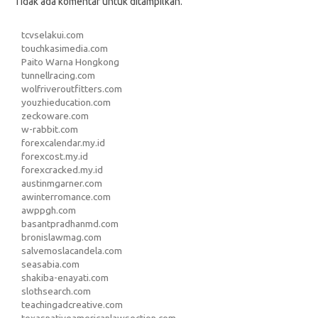
Tidak ada komentar untuk ditampilkan.
tcvselakui.com
touchkasimedia.com
Paito Warna Hongkong
tunnellracing.com
wolfriveroutfitters.com
youzhieducation.com
zeckoware.com
w-rabbit.com
forexcalendar.my.id
forexcost.my.id
forexcracked.my.id
austinmgarner.com
awinterromance.com
awppgh.com
basantpradhanmd.com
bronislawmag.com
salvemoslacandela.com
seasabia.com
shakiba-enayati.com
slothsearch.com
teachingadcreative.com
texasnativeamericanlawsection.com