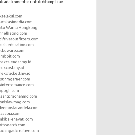
ak ada komentar untuk ditampilkan.
vselakui.com
uchkasimedia.com
aito Warna Hongkong
nnellracing.com
lfriveroutfitters.com
uzhieducation.com
eckoware.com
rabbit.com
rexcalendar.my.id
rexcost.my.id
rexcracked.my.id
stinmgarner.com
winterromance.com
wppgh.com
asantpradhanmd.com
ronislawmag.com
lvemoslacandela.com
easabia.com
akiba-enayati.com
othsearch.com
achingadcreative.com