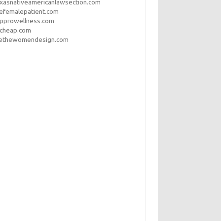
xasnativeamericanlawsection.com
efemalepatient.com
opprowellness.com
pcheap.com
ethewomendesign.com