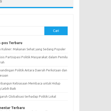
SI
Cari
-pos Terbaru
n Kuliner: Makanan Sehat yang Sedang Populer
isis Partisipasi Politik Masyarakat dalam Pemilu
rah
bandingan Politik Antara Daerah Perkotaan dan
esaan
bangun Kebiasaan Membaca untuk Hidup
 Lebih Baik
aruh Globalisasi terhadap Politik Lokal
entar Terbaru