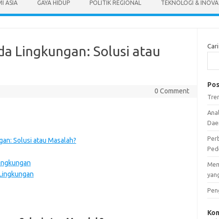
I ASIA
GAYA HIDUP
POLITIK REGIONAL
TEKNOLOGI & INOVA
Cari
a Lingkungan: Solusi atau
Pos
0 Comment
Tre
Anal
Dae
Per
an: Solusi atau Masalah?
Ped
Lingkungan
Mem
 Lingkungan
yang
Peng
Kom