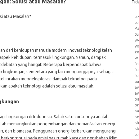
an: Solusi atau Masalah?
Tid
tc
to
P
tu
wo
yo
kan dari kehidupan manusia modern. Inovasi teknologi telah
z
spek kehidupan, termasuk lingkungan. Namun, dampak
w-
fo
erdebatan yang hangat. Beberapa berpendapat bahwa
fo
lah lingkungan, sementara yang lain menganggapnya sebagai
fo
el ini akan mengeksplorasi dampak teknologi pada
au
an apakah teknologi adalah solusi atau masalah.
a
a
b
ngkungan
b
sa
i lingkungan di Indonesia. Salah satu contohnya adalah
s
sh
 telah memungkinkan pengembangan dan pemanfaatan energi
sl
gin, dan biomassa. Penggunaan energi terbarukan mengurangi
te
berkontribusi pada emisi gas rumah kaca dan perubahan iklim.