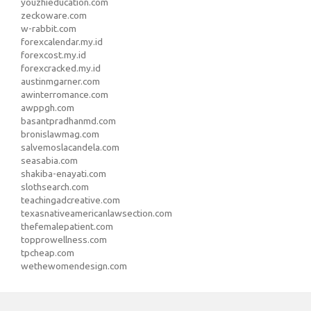
youzhieducation.com
zeckoware.com
w-rabbit.com
forexcalendar.my.id
forexcost.my.id
forexcracked.my.id
austinmgarner.com
awinterromance.com
awppgh.com
basantpradhanmd.com
bronislawmag.com
salvemoslacandela.com
seasabia.com
shakiba-enayati.com
slothsearch.com
teachingadcreative.com
texasnativeamericanlawsection.com
thefemalepatient.com
topprowellness.com
tpcheap.com
wethewomendesign.com