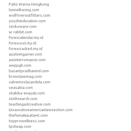
Paito Warna Hongkong
tunnellracing.com
wolfriveroutfitters.com
youzhieducation.com
zeckoware.com
w-rabbit.com
forexcalendar.my.id
forexcost.my.id
forexcracked.my.id
austinmgarner.com
awinterromance.com
awppgh.com
basantpradhanmd.com
bronislawmag.com
salvemoslacandela.com
seasabia.com
shakiba-enayati.com
slothsearch.com
teachingadcreative.com
texasnativeamericanlawsection.com
thefemalepatient.com
topprowellness.com
tpcheap.com