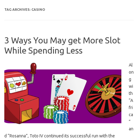
TAG ARCHIVES:
CASINO
3 Ways You May get More Slot
While Spending Less
Al
on
g
wi
th
“A
fri
ca
”
an
d “Rosanna”, Toto IV continued its successful run with the