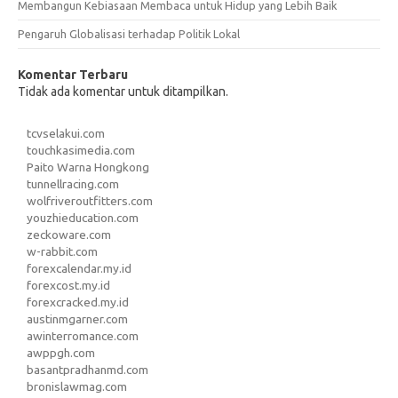
Membangun Kebiasaan Membaca untuk Hidup yang Lebih Baik
Pengaruh Globalisasi terhadap Politik Lokal
Komentar Terbaru
Tidak ada komentar untuk ditampilkan.
tcvselakui.com
touchkasimedia.com
Paito Warna Hongkong
tunnellracing.com
wolfriveroutfitters.com
youzhieducation.com
zeckoware.com
w-rabbit.com
forexcalendar.my.id
forexcost.my.id
forexcracked.my.id
austinmgarner.com
awinterromance.com
awppgh.com
basantpradhanmd.com
bronislawmag.com