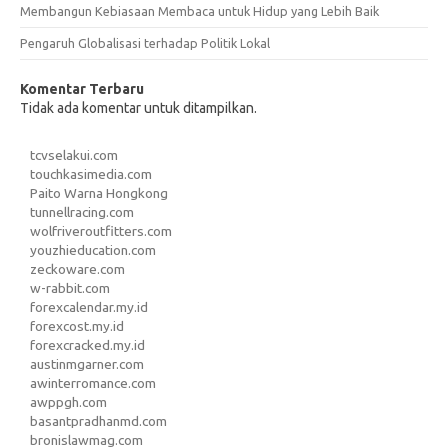
Membangun Kebiasaan Membaca untuk Hidup yang Lebih Baik
Pengaruh Globalisasi terhadap Politik Lokal
Komentar Terbaru
Tidak ada komentar untuk ditampilkan.
tcvselakui.com
touchkasimedia.com
Paito Warna Hongkong
tunnellracing.com
wolfriveroutfitters.com
youzhieducation.com
zeckoware.com
w-rabbit.com
forexcalendar.my.id
forexcost.my.id
forexcracked.my.id
austinmgarner.com
awinterromance.com
awppgh.com
basantpradhanmd.com
bronislawmag.com