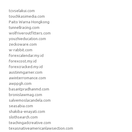
tcvselakui.com
touchkasimedia.com
Paito Warna Hongkong
tunnellracing.com
wolfriveroutfitters.com
youzhieducation.com
zeckoware.com
w-rabbit.com
forexcalendar.my.id
forexcost.my.id
forexcracked.my.id
austinmgarner.com
awinterromance.com
awppgh.com
basantpradhanmd.com
bronislawmag.com
salvemoslacandela.com
seasabia.com
shakiba-enayati.com
slothsearch.com
teachingadcreative.com
texasnativeamericanlawsection.com