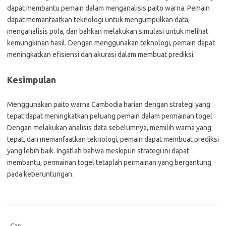
dapat membantu pemain dalam menganalisis paito warna. Pemain
dapat memanfaatkan teknologi untuk mengumpulkan data,
menganalisis pola, dan bahkan melakukan simulasi untuk melihat
kemungkinan hasil. Dengan menggunakan teknologi, pemain dapat
meningkatkan efisiensi dan akurasi dalam membuat prediksi.
Kesimpulan
Menggunakan paito warna Cambodia harian dengan strategi yang
tepat dapat meningkatkan peluang pemain dalam permainan togel.
Dengan melakukan analisis data sebelumnya, memilih warna yang
tepat, dan memanfaatkan teknologi, pemain dapat membuat prediksi
yang lebih baik. Ingatlah bahwa meskipun strategi ini dapat
membantu, permainan togel tetaplah permainan yang bergantung
pada keberuntungan.
Cari