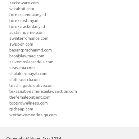
zeckoware.com
w-rabbit.com
forexcalendar.my.id
forexcost.my.id
forexcracked.my.id
austinmgarner.com
awinterromance.com
awppgh.com
basantpradhanmd.com
bronislawmag.com
salvemoslacandela.com
seasabia.com
shakiba-enayati.com
slothsearch.com
teachingadcreative.com
texasnativeamericanlawsection.com
thefemalepatient.com
topprowellness.com
tpcheap.com
wethewomendesign.com
Copyright © News Asia 2024